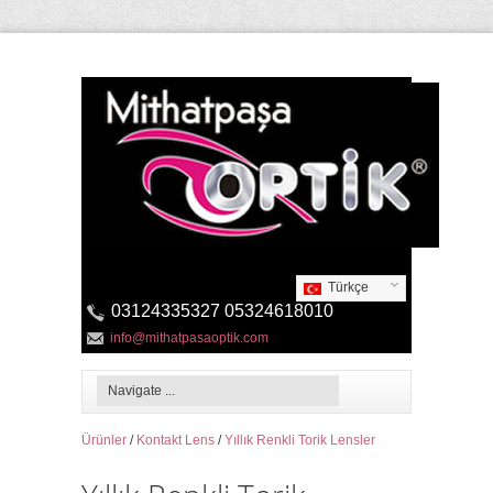
Türkçe
03124335327 05324618010
info@mithatpasaoptik.com
Ürünler
/
Kontakt Lens
/
Yıllık Renkli Torik Lensler