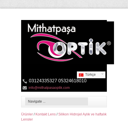
Türkçe
03124335327 05324618010
info@mithatpasaoptik.com
Ürünler
/
Kontakt Lens
/
Silikon Hidrojel Aylık ve haftalık
Lensler