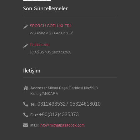
Son Güncellemeler
SPORCU GÖZLÜKLERİ
27 KASIM 2023 PAZARTESİ
Hakkımızda
18 AĞUSTOS 2023 CUMA
İletişim
Address:
Mithat Paşa Caddesi No:59/B
Kızılay/ANKARA
03124335327 05324618010
Tel:
+90(312)4335373
Fax:
Mail:
info@mithatpasaoptik.com